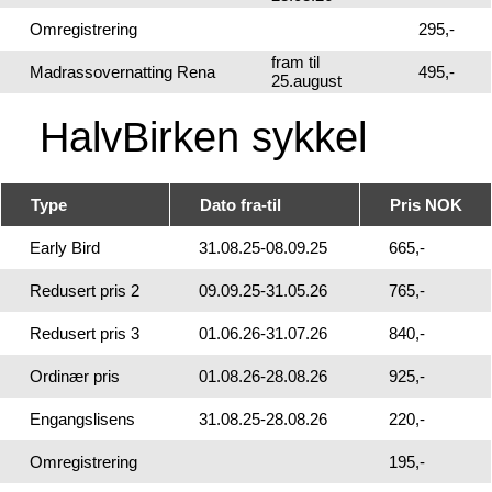
Omregistrering
295,-
fram til
Madrassovernatting Rena
495,-
25.august
HalvBirken sykkel
Type
Dato fra-til
Pris NOK
Early Bird
31.08.25-08.09.25
665,-
Redusert pris 2
09.09.25-31.05.26
765,-
Redusert pris 3
01.06.26-31.07.26
840,-
Ordinær pris
01.08.26-28.08.26
925,-
Engangslisens
31.08.25-28.08.26
220,-
Omregistrering
195,-