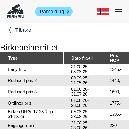
Påmelding
Tilbake
Birkebeinerrittet
Pris
Type
Dato fra-til
NOK
31.08.25-
Early Bird
1245,-
08.09.25
09.09.25-
Redusert pris 2
1440,-
31.05.26
01.06.26-
Redusert pris 3
1600,-
31.07.26
01.08.26-
Ordinær pris
1775,-
28.08.26
Birken UNG: 17-28 år pr
09.09.25-
1395,-
31.12.26
28.08.26
31.08.25-
Engangslisens
220,-
28.08.26