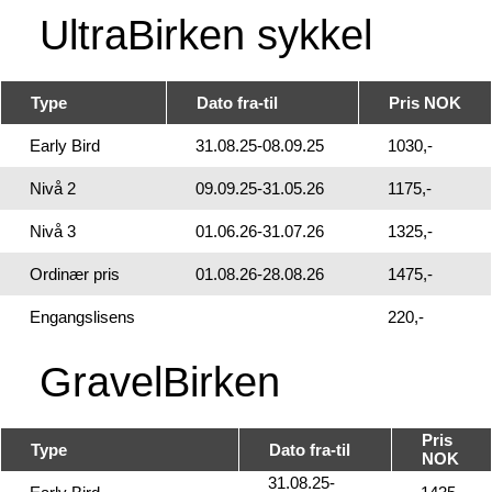
UltraBirken sykkel
Type
Dato fra-til
Pris NOK
Early Bird
31.08.25-08.09.25
1030,-
Nivå 2
09.09.25-31.05.26
1175,-
Nivå 3
01.06.26-31.07.26
1325,-
Ordinær pris
01.08.26-28.08.26
1475,-
Engangslisens
220,-
GravelBirken
Pris
Type
Dato fra-til
NOK
31.08.25-