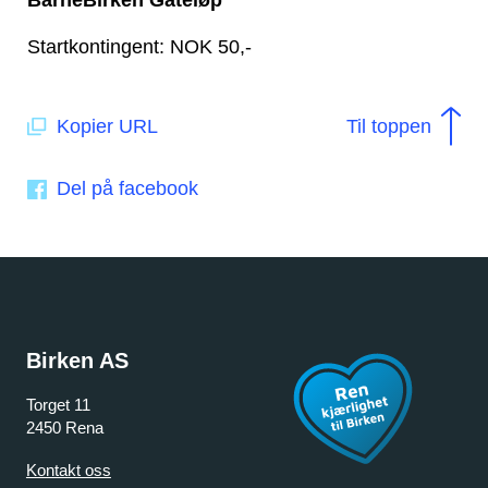
BarneBirken Gateløp
Startkontingent: NOK 50,-
Kopier URL
Til toppen
Del på facebook
Birken AS
Torget 11
2450 Rena
Kontakt oss