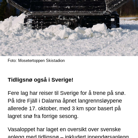
Foto: Mosetertoppen Skistadion
Tidligsnø også i Sverige!
Fere lag har reiser til Sverige for å trene på snø.
På Idre Fjäll i Dalarna åpnet langrennsløypene
allerede 17. oktober, med 3 km spor basert på
lagret snø fra forrige sesong.
Vasaloppet har laget en oversikt over svenske
anlegg med tidligsnø – inkludert innendørsanlegg