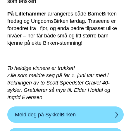
som ønsker!
På Lillehammer
arrangeres både BarneBirken
fredag og UngdomsBirken lørdag. Traseene er
forbedret fra i fjor, og enda bedre tilpasset ulike
nivåer – her får både små og litt større barn
kjenne på ekte Birken-stemning!
To heldige vinnere er trukket!
Alle som meldte seg på før 1. juni var med i
trekningen av to Scott Speedster Gravel 40-
sykler. Gratulerer så mye til: Eldar Høidal og
Ingrid Evensen
Meld deg på SykkelBirken