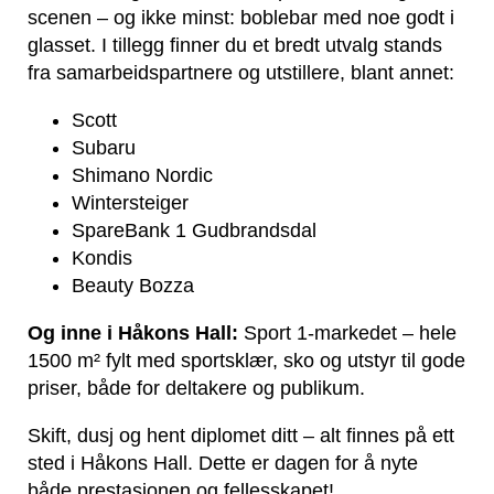
scenen – og ikke minst: boblebar med noe godt i
glasset. I tillegg finner du et bredt utvalg stands
fra samarbeidspartnere og utstillere, blant annet:
Scott
Subaru
Shimano Nordic
Wintersteiger
SpareBank 1 Gudbrandsdal
Kondis
Beauty Bozza
Og inne i Håkons Hall:
Sport 1-markedet – hele
1500 m² fylt med sportsklær, sko og utstyr til gode
priser, både for deltakere og publikum.
Skift, dusj og hent diplomet ditt – alt finnes på ett
sted i Håkons Hall. Dette er dagen for å nyte
både prestasjonen og fellesskapet!