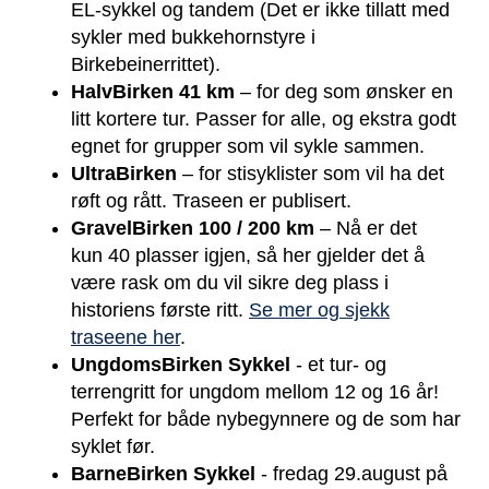
EL-sykkel og tandem (Det er ikke tillatt med
sykler med bukkehornstyre i
Birkebeinerrittet).
HalvBirken 41 km
– for deg som ønsker en
litt kortere tur. Passer for alle, og ekstra godt
egnet for grupper som vil sykle sammen.
UltraBirken
– for stisyklister som vil ha det
røft og rått. Traseen er publisert.
GravelBirken 100 / 200 km
– Nå er det
kun 40 plasser igjen, så her gjelder det å
være rask om du vil sikre deg plass i
historiens første ritt.
Se mer og sjekk
traseene her
.
UngdomsBirken Sykkel
- et tur- og
terrengritt for ungdom mellom 12 og 16 år!
Perfekt for både nybegynnere og de som har
syklet før.
BarneBirken Sykkel
- fredag 29.august på