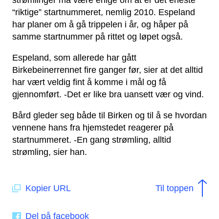
strømlinger må være enige om at er det eneste
“riktige” startnummeret, nemlig 2010.
Espeland
har planer om å gå trippelen i år, og håper på
samme startnummer på rittet og løpet også.
Espeland, som allerede har gått
Birkebeinerrennet fire ganger før, sier at det alltid
har vært veldig fint å komme i mål og få
gjennomført. -Det er like bra uansett vær og vind.
Bård gleder seg både til Birken og til å se hvordan
vennene hans fra hjemstedet reagerer på
startnummeret.
-En gang strømling, alltid
strømling, sier han.
Kopier URL
Til toppen
Del på facebook