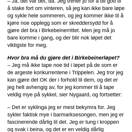
– Ja, det var det, da. Jeg trener jo for å bli god til
å stake fort om vinteren, så jeg kan ikke bare løpe
og sykle hele sommeren, og jeg kommer ikke til å
kjøre noe opplegg som er skreddersydd for å
gjøre det bra i Birkebeinerrittet. Men jeg må jo
bare komme i gang, og der blir nok løpet det
viktigste for meg.
Hvor bra må du gjøre det i Birkebeinerløpet?
– Jeg må ikke tape noe tid i løpet på de som er
de argeste konkurrentene i Trippelen. Jeg tror jeg
kan gjøre det OK der i forhold til dem, og det er
jeg helt avhengig av, for jeg kommer til å tape
veldig mye på sykkel, sier Nygaard, og fortsetter:
– Det er syklinga jeg er mest bekymra for. Jeg
sykler faktisk mye i barmarksesongen, men jeg er
fascinerende dårlig til det. Jeg er tung i kroppen
og svak i beina, og det er en veldig dårlig