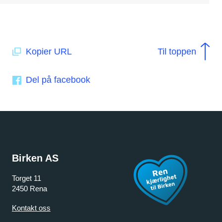
Kopier URL
Til toppen
Del på facebook
Birken AS
Torget 11
2450 Rena
Kontakt oss