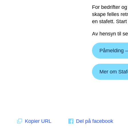
For bedrifter og
skape felles ret
en stafett. Sta
Av hensyn til s
Påmelding –
Mer om Staf
Kopier URL
Del på facebook