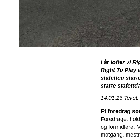
I år løfter vi 
Right To Play a
stafetten start
starte stafett
14.01.26 Tekst: 
Et foredrag som
Foredraget hold
og formidlere. M
motgang, mestr