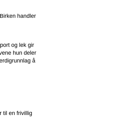
ttBirken handler
ort og lek gir
ivene hun deler
verdigrunnlag å
il en frivillig