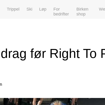
Trippel
Ski
Løp
For
Birken
We
bedrifter
shop
edrag før Right To 
in