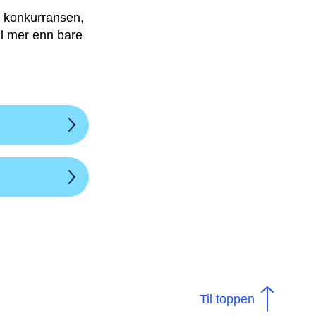
ør konkurransen,
il mer enn bare
Til toppen