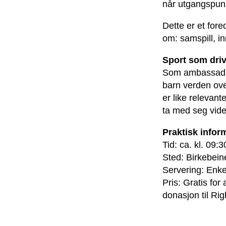
når utgangspunk
Dette er et fore
om: samspill, inn
Sport som driv
Som ambassadør 
barn verden ove
er like relevant
ta med seg vide
Praktisk infor
Tid: ca. kl. 09:3
Sted: Birkebein
Servering: Enke
Pris: Gratis for 
donasjon til Ri