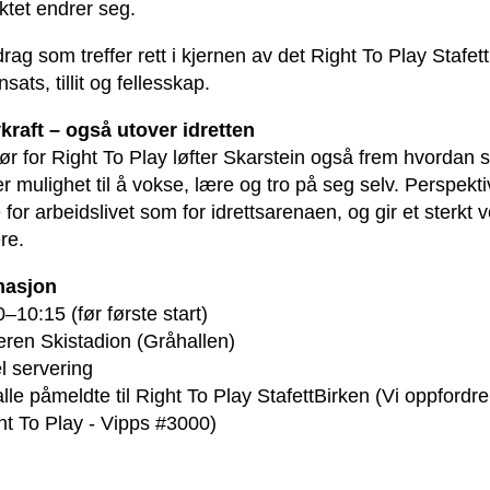
tet endrer seg.
drag som treffer rett i kjernen av det Right To Play Stafe
sats, tillit og fellesskap.
kraft – også utover idretten
for Right To Play løfter Skarstein også frem hvordan sp
r mulighet til å vokse, lære og tro på seg selv. Perspekt
e for arbeidslivet som for idrettsarenaen, og gir et sterkt 
re.
masjon
0–10:15 (før første start)
eren Skistadion (Gråhallen)
l servering
alle påmeldte til Right To Play StafettBirken (Vi oppfordrer t
ght To Play - Vipps #3000)