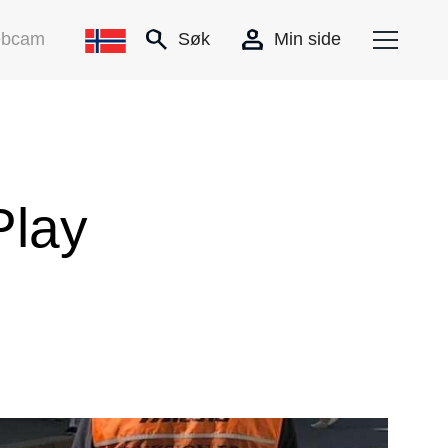
bcam
Søk
Min side
Play