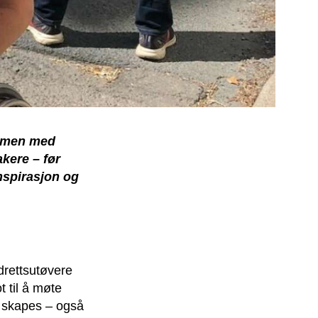
Sammen med
akere – før
inspirasjon og
drettsutøvere
t til å møte
 skapes – også