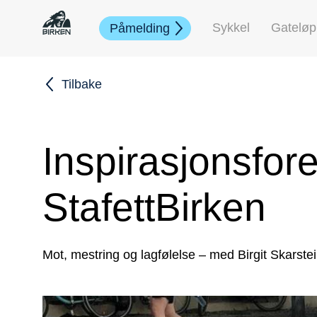
Sykkel
Gateløp
Påmelding
Tilbake
Inspirasjonsfor
StafettBirken
Mot, mestring og lagfølelse – med Birgit Skarste