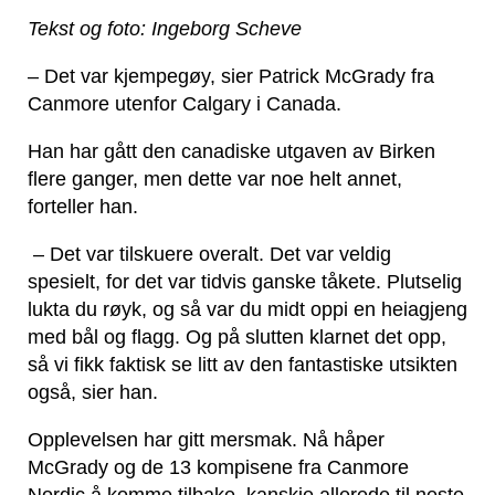
Tekst og foto: Ingeborg Scheve
– Det var kjempegøy, sier Patrick McGrady fra
Canmore utenfor Calgary i Canada.
Han har gått den canadiske utgaven av Birken
flere ganger, men dette var noe helt annet,
forteller han.
– Det var tilskuere overalt. Det var veldig
spesielt, for det var tidvis ganske tåkete. Plutselig
lukta du røyk, og så var du midt oppi en heiagjeng
med bål og flagg. Og på slutten klarnet det opp,
så vi fikk faktisk se litt av den fantastiske utsikten
også, sier han.
Opplevelsen har gitt mersmak. Nå håper
McGrady og de 13 kompisene fra Canmore
Nordic å komme tilbake, kanskje allerede til neste