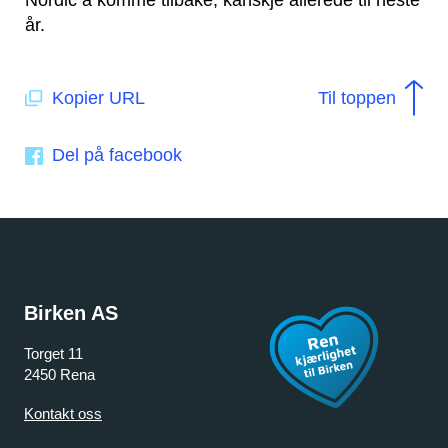
år.
Kopier URL
Til toppen
Del på facebook
Birken AS
Torget 11
2450 Rena
Kontakt oss