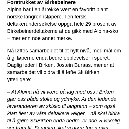
Foretrukket av Birkebeinere
Alpina har i en årrekke vært en favoritt blant
norske langrennsløpere. I en fersk
deltakerundersøkelse oppga hele 29 prosent av
Birkebeinerdeltakerne at de gikk med Alpina-sko
– mer enn noe annet merke.
Nå løftes samarbeidet til et nytt nivå, med mål om
å gi løperne enda bedre opplevelser i sporet.
Daglig leder i Birken, Jostein Buraas, mener at
samarbeidet vil bidra til å løfte SkiBirken
ytterligere:
– At Alpina nå vil være på lag med oss i Birken
gjør oss både stolte og ydmyke. At den ledende
leverandøren av skisko til langrenn – som også
klart flest av våre deltakere velger – nå skal bidra
til å gjøre SkiBirken enda bedre, er noe vi virkelig
ser fram til. Sammen skal vi gjøre turen over