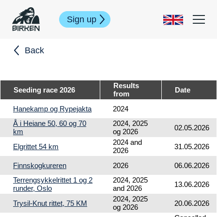
Sign up
Back
Results
Seeding race 2026
Date
from
Hanekamp og Rypejakta
2024
Å i Heiane 50, 60 og 70
2024, 2025
02.05.2026
km
og 2026
2024 and
Elgrittet 54 km
31.05.2026
2026
Finnskogkureren
2026
06.06.2026
Terrengsykkelrittet 1 og 2
2024, 2025
13.06.2026
runder, Oslo
and 2026
2024, 2025
Trysil-Knut rittet, 75 KM
20.06.2026
og 2026